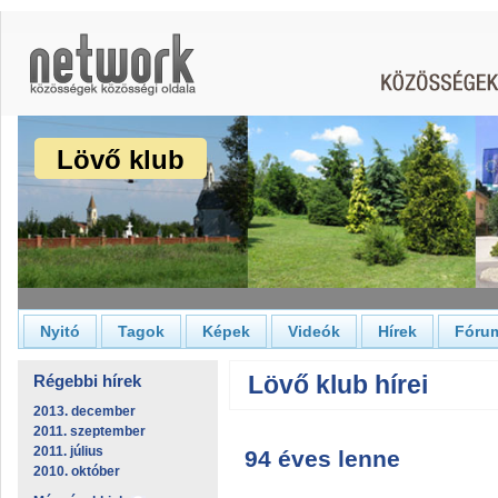
Lövő klub
Nyitó
Tagok
Képek
Videók
Hírek
Fóru
Lövő klub hírei
Régebbi hírek
2013. december
2011. szeptember
2011. július
94 éves lenne
2010. október