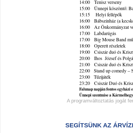
14:00
Tenisz verseny
15:00
Ünnepi köszöntő: Ba
15:15
Helyi fellépők
16:00
Bábszínház (a kecske
16:00
Az Önkormányzat ve
17:00
Labdarúgás
17:00
Big Mouse Band mű
18:00
Operett részletek
19:00
Csiszár duó és Kriszt
20:00
Ihos
József és Polg
21:00
Csiszár duó és Kriszt
22:00
Stand up comedy – 
23:00
Tűzijáték
23:20
Csiszár Duó és Krisz
Falunap napján fontos egyházi 
Ü
nnepi szentmise a Kármelhegy
A programváltoztatás jogát fen
SEGÍTSÜNK AZ ÁRVÍZ