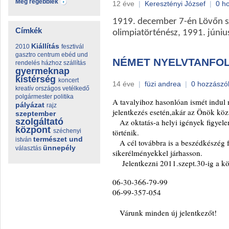
Még régebbiek
12 éve
|
Keresztényi József
|
0 h
1919. december 7-én Lövőn szü
Címkék
olimpiatörténész, 1991. júniu
Kiállítás
2010
fesztivál
gasztro centrum ebéd und
NÉMET NYELVTANFOL
rendelés házhoz szállítás
gyermeknap
kistérség
koncert
14 éve
|
füzi andrea
|
0 hozzászó
kreatív
országos vetélkedő
polgármester
politika
A tavalyihoz hasonlóan ismét indul
pályázat
rajz
jelentkezés esetén,akár az Önök kö
szeptember
szolgáltató
Az oktatás-a helyi igények figyele
központ
széchenyi
történik.
természet
und
istván
A cél továbbra is a beszédkészég fe
ünnepély
választás
sikerélményekkel járhasson.
Jelentkezni 2011.szept.30-ig a kö
06-30-366-79-99
06-99-357-054
Várunk minden új jelentkezőt!