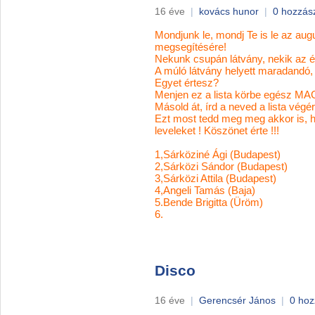
16 éve
|
kovács hunor
|
0 hozzás
Mondjunk le, mondj Te is le az augu
megsegítésére!
Nekunk csupán látvány, nekik az él
A múló látvány helyett maradandó, 
Egyet értesz?
Menjen ez a lista körbe egés
Másold át, írd a neved a lista végé
Ezt most tedd meg meg akkor is, 
leveleket ! Köszönet érte !!!
1,Sárköziné Ági (Budapest)
2,Sárközi Sándor (Budapest)
3,Sárközi Attila (Budapest)
4,Angeli Tamás (Baja)
5.Bende Brigitta (Üröm)
6.
Disco
16 éve
|
Gerencsér János
|
0 hoz