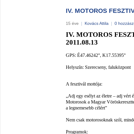
IV. MOTOROS FESZT
15 éve
|
Kovács Attila
|
0 hozzász
IV. MOTOROS FESZ
2011.08.13
GPS: É47.46242°, K17.55395°
Helyszín: Szerecseny, faluközpont
A fesztivál mottója:
„Adj egy esélyt az életre – adj vért
Motorosok a Magyar Vöröskeresztte
a legnemesebb célért”
Nem csak motorosoknak szól, mindeg
Programok: