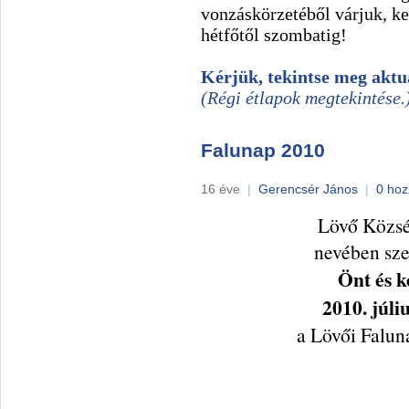
vonzáskörzetéből várjuk, k
hétfőtől szombatig!
Kérjük, tekintse meg aktuá
(Régi étlapok megtekintése.
Falunap 2010
16 éve
|
Gerencsér János
|
0 hoz
Lövő Közs
nevében sze
Önt
és k
2010. júliu
a Lövői Falun