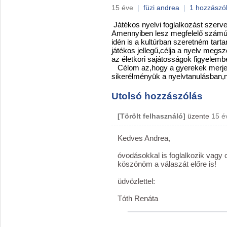
15 éve
|
füzi andrea
|
1 hozzászó
Játékos nyelvi foglalkozást szerv
Amennyiben lesz megfelelő számú
idén is a kultúrban szeretném tart
játékos jellegű,célja a nyelv megs
az életkori sajátosságok figyelembe
Célom az,hogy a gyerekek merjen
sikerélményük a nyelvtanulásban,n
Utolsó hozzászólás
[Törölt felhasználó]
üzente
15 é
Kedves Andrea,
óvodásokkal is foglalkozik vagy 
köszönöm a válaszát előre is!
üdvözlettel:
Tóth Renáta