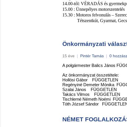
14.00-tól: VÉRADÁS és gyermekp
15.00 : Ünnepélyes motorszentelés
15.30 : Motoros felvonulás – Szere
Tétszentkút, Gyarmat, Gecs
Önkormányzati válasz
15 éve
|
Pintér Tamás
|
0 hozzás
A polgármester Balics János FÜGGE
Az önkormányzat összetétele:
Hollósi Gábor FÜGGETLEN
Regényiné Demeter Mónika F
Szalai János FÜGGETLEN
Takács Vilmos FÜGGETLEN
Tischlerné Németh Noémi FÜG
Tóth József Sándor FÜGGETLE
NÉMET FOGLALKOZÁ