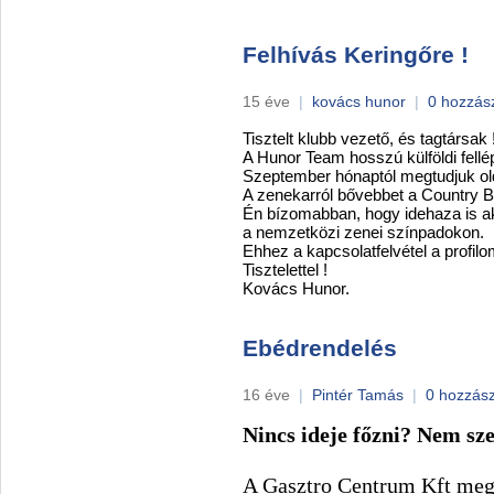
Felhívás Keringőre !
15 éve
|
kovács hunor
|
0 hozzás
Tisztelt klubb vezető, és tagtársak 
A Hunor Team hosszú külföldi fellé
Szeptember hónaptól megtudjuk old
A zenekarról bővebbet a Country B
Én bízomabban, hogy idehaza is akk
a nemzetközi zenei színpadokon.
Ehhez a kapcsolatfelvétel a profil
Tisztelettel !
Kovács Hunor.
Ebédrendelés
16 éve
|
Pintér Tamás
|
0 hozzás
Nincs ideje főzni? Nem sz
A Gasztro Centrum Kft megn