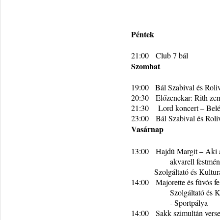
Péntek
21:00
Club 7 bál
S
zombat
19:00
Bál Szabival és Roli
20:30
Előzenekar: Rith ze
21:30
Lord koncert – Bel
23:00
Bál Szabival és Roli
Vasárnap
13:00
Hajdú Margit – Aki a
akvarell festmén
Szolgáltató és Kultu
14:00
Majorette és fúvós f
Szolgáltató és 
- Sportpálya
14:00
Sakk szimultán verse