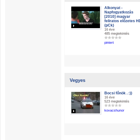
Alkonyat -
Napfogyatkozás
[2010] magyar
feliratos előzetes H
(pCk)
16 éve
485 megtekintés
pintert
Vegyes
Bocsi főnök . :))
16 éve
523 megtekintés
kovacshunor