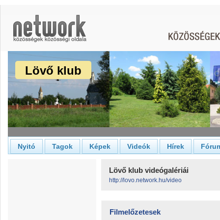
Lövő klub
Nyitó
Tagok
Képek
Videók
Hírek
Fóru
Lövő klub videógalériái
http://lovo.network.hu/video
Filmelőzetesek