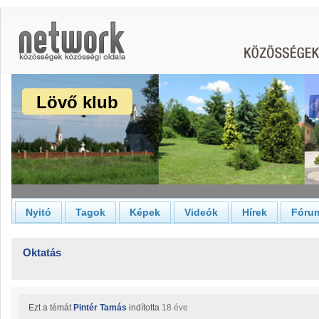
Lövő klub
Nyitó
Tagok
Képek
Videók
Hírek
Fóru
Oktatás
Ezt a témát
Pintér Tamás
indította
18 éve