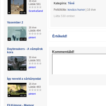
16 éve
Kategória:
Tévé
Látták:561
Feltöltötte:
kovács hunor
|
16 éve
SzarkaSandor
02:41
Látta 530 ember.
Vasember 2
16 éve
Látták:494
Értékeld!
pintert
02:18
Daybreakers - A vámpírok
Kommentáld!
kora
16 éve
Látták:501
pintert
02:20
Így neveld a sárkányodat
16 éve
Látták:483
pintert
02:26
Eli Könyve - Magyar