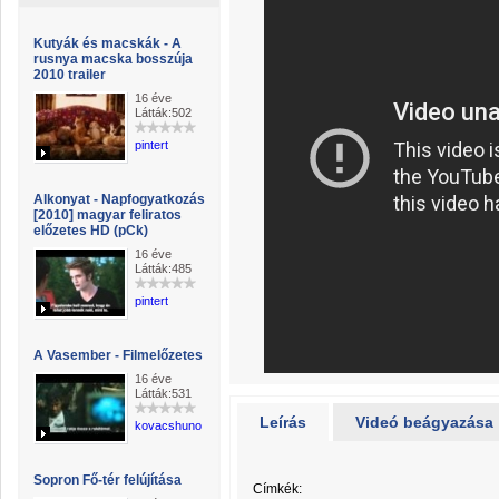
Kutyák és macskák - A
rusnya macska bosszúja
2010 trailer
16 éve
Látták:502
pintert
Alkonyat - Napfogyatkozás
[2010] magyar feliratos
előzetes HD (pCk)
16 éve
Látták:485
pintert
A Vasember - Filmelőzetes
16 éve
Látták:531
Leírás
Videó beágyazása
kovacshunor
Sopron Fő-tér felújítása
Címkék: