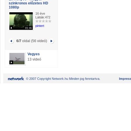
szinkronos előzetes HD
1080p
16 éve
Látták:472
pintert
01:46
6/7
oldal (56 videó)
Vegyes
13 videó
© 2007 Copyright Network.hu Minden jog fenntartva.
Impres