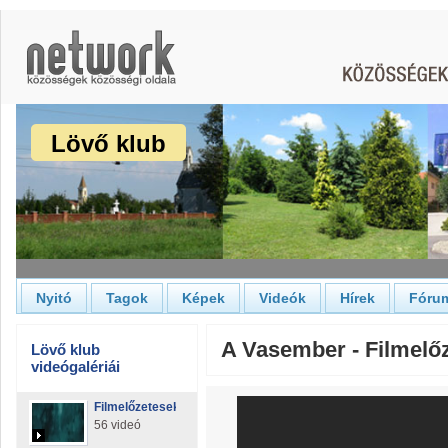
Lövő klub
Nyitó
Tagok
Képek
Videók
Hírek
Fóru
A Vasember - Filmelő
Lövő klub
videógalériái
Filmelőzetesek
56 videó